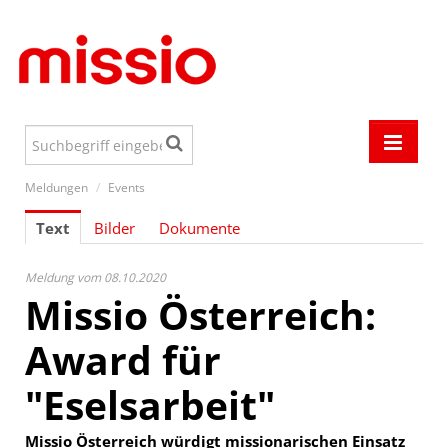
Meldungen
/
Events
Meldungen
Text
Bilder
Dokumente
Events
Österreich
Meldung vom 08.10.2020
Missio Österreich:
Welt
Award für
Aktionen
"Eselsarbeit"
Jugend
Media
Missio Österreich würdigt missionarischen Einsatz