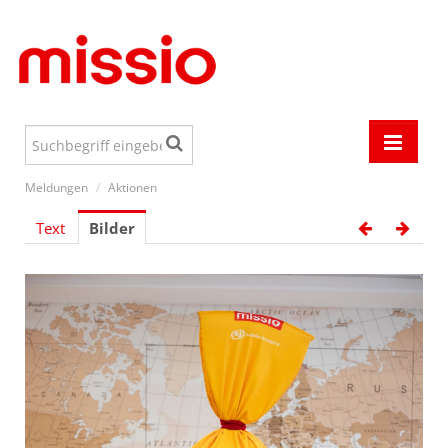
Meldungen
/
Aktionen
Meldungen
Text
Bilder
Events
Österreich
Welt
Aktionen
Jugend
Media