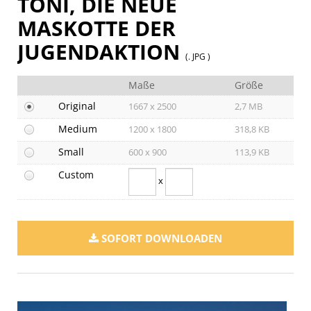
TONI, DIE NEUE
MASKOTTE DER
JUGENDAKTION
(. JPG )
Maße
Größe
Original
1667 x 2500
2,7 MB
Medium
1200 x 1800
318,8 KB
Small
600 x 900
113,9 KB
Custom
x
SOFORT DOWNLOADEN