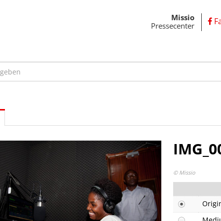
Missio
F
Pressecenter
IMG_0
© Missio
Origi
Medi