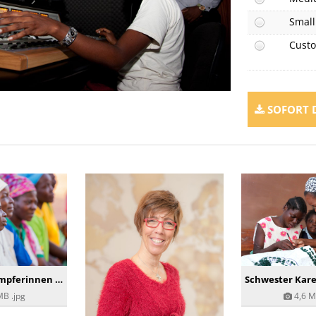
Small
Cust
SOFORT
Frauen: Vorkämpferinnen und Visionärinnen
MB
.jpg
4,6 