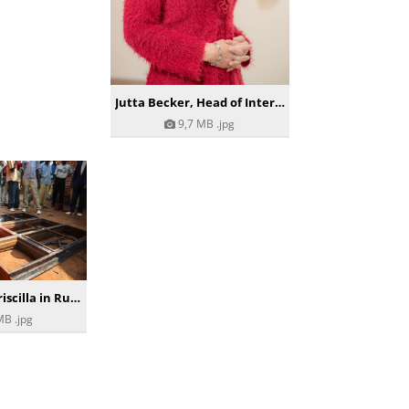
Jutta Becker, Head of International Projects bei Missio Österreich
9,7 MB
.jpg
Schweißerin Priscilla in Ruanda
MB
.jpg