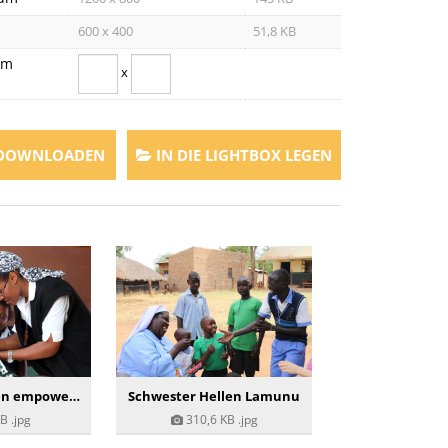
600 x 400
51,8 KB
om
x
 DOWNLOADEN
IN DIE LIGHTBOX LEGEN
Schwester Karen empowert Frauen und Kinder in Sambia
Schwester Hellen Lamunu
MB
.jpg
310,6 KB
.jpg