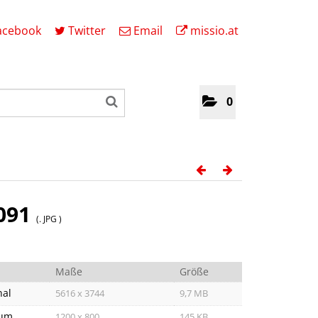
acebook
Twitter
Email
missio.at
0
091
(. JPG )
Maße
Größe
nal
5616 x 3744
9,7 MB
um
1200 x 800
145 KB