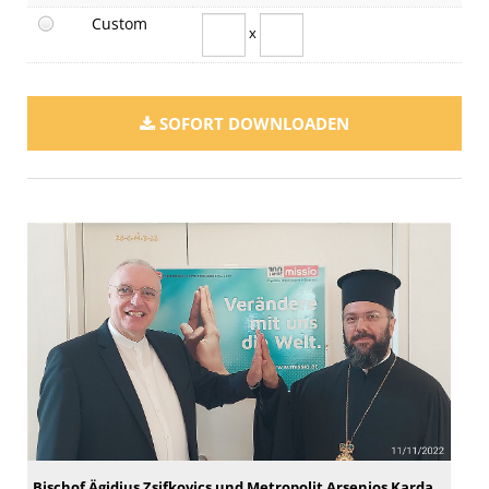
Custom
x
SOFORT DOWNLOADEN
Bischof Ägidius Zsifkovics und Metropolit Arsenios Kardamakis unterstützen die Kampagne