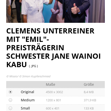
Pressekontakt
CLEMENS UNTERREINER
MIT "EMIL"-
PREISTRÄGERIN
SCHWESTER JANE WAINOI
KABU
(. JPG )
© Missio/ © Simon Kupferschmied
Maße
Größe
Original
4500 x 3002
8,4 MB
Medium
1200 x 801
371,9 KB
Small
600 x 401
133 KB