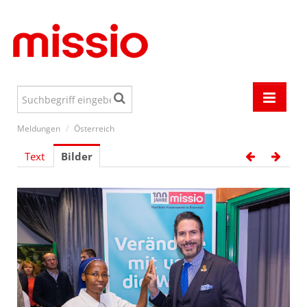
Meldungen
/
Österreich
Meldungen
Text
Bilder
Events
Österreich
Welt
Aktionen
Jugend
Media