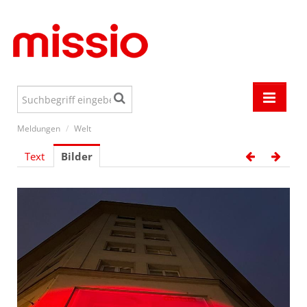
Meldungen
/
Welt
Meldungen
Text
Bilder
Events
Österreich
Welt
Aktionen
Jugend
Media