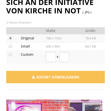
SICH AN DER INITIATIVE
VON KIRCHE IN NOT
(. JPG )
© Missio Österreich
Maße
Größe
Original
768 x 1024
78,4 KB
Small
600 x 800
84,7 KB
Custom
x
SOFORT DOWNLOADEN