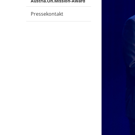
Austria.On.Mission-Award
Pressekontakt