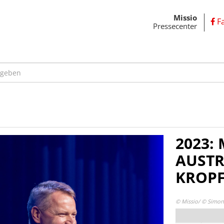
Missio
F
Pressecenter
2023:
AUSTR
KROPF
© Missio/ © Simo