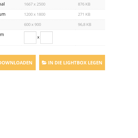
nal
1667 x 2500
876 KB
um
1200 x 1800
271 KB
600 x 900
96,8 KB
om
x
 DOWNLOADEN
IN DIE LIGHTBOX LEGEN