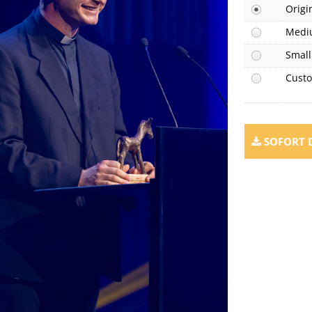
Origi
Medi
Small
Cust
SOFORT