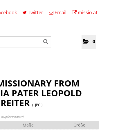
acebook
Twitter
Email
missio.at
0
 MISSIONARY FROM
IA PATER LEOPOLD
REITER
(. JPG )
n Kupferschmied
Maße
Größe