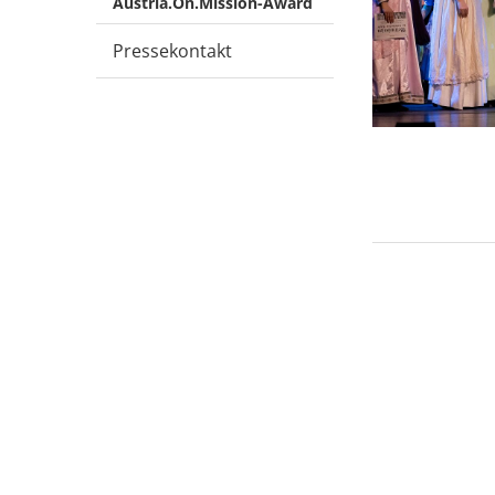
Austria.On.Mission-Award
Pressekontakt