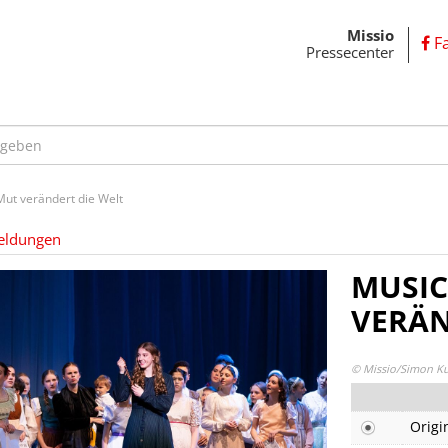
Missio
F
Pressecenter
Mut verändert die Welt
eldungen
MUSIC
VERÄN
© Missio/Simon K
Origi