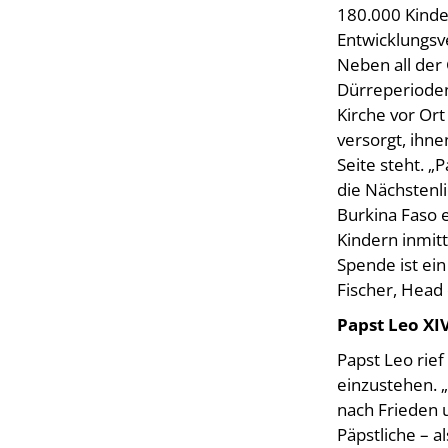
180.000 Kinde
Entwicklungsv
Neben all der
Dürreperioden,
Kirche vor Ort
versorgt, ihne
Seite steht. „P
die Nächstenli
Burkina Faso e
Kindern inmit
Spende ist ein
Fischer, Head
Papst Leo XI
Papst Leo rief
einzustehen. „
nach Frieden u
Päpstliche – a