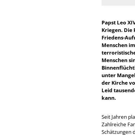
Papst Leo XI
Kriegen. Die
Friedens-Auf
Menschen im 
terroristisc
Menschen sind
Binnenflüchtl
unter Mangel
der Kirche v
Leid tausend
kann.
Seit Jahren pl
Zahlreiche Fam
Schätzungen d