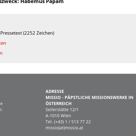
szweck: Habemus Papam
-
Pressetext (2252 Zeichen)
ken
en
ADRESSE
MISSIO - PÄPSTLICHE MISSIONSWERKE IN
ie
ÖSTERREICH
n:
Seilerstätte 12/1
A-1010 Wien
Tel. (+43) 1 / 513 77 22
missio(at)missio.at