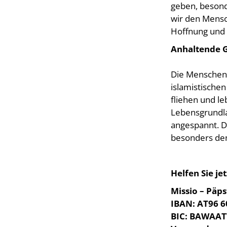
geben, besond
wir den Mensc
Hoffnung und P
Anhaltende 
Die Menschen 
islamistische
fliehen und le
Lebensgrundlag
angespannt. Di
besonders de
Helfen Sie jet
Missio – Päps
IBAN: AT96 6
BIC: BAWAA