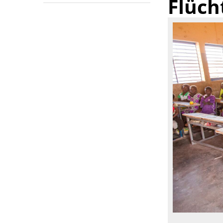
Flüch