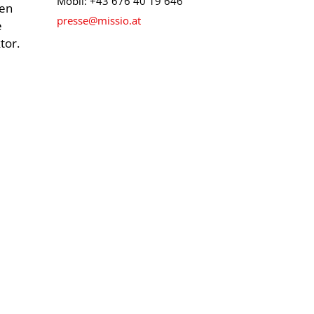
Mobil: +43 676 40 19 646
nen
presse@missio.at
e
tor.