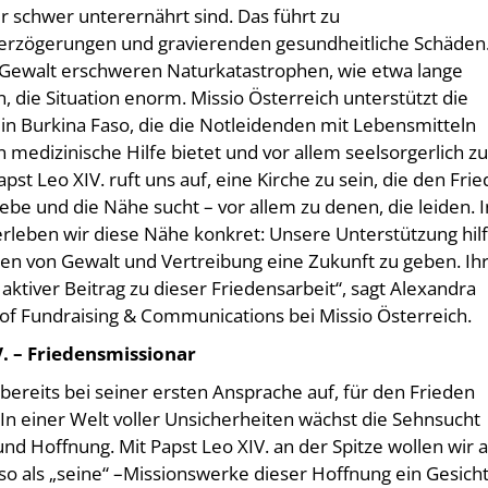
r schwer unterernährt sind. Das führt zu
erzögerungen und gravierenden gesundheitliche Schäden
 Gewalt erschweren Naturkatastrophen, wie etwa lange
 die Situation enorm. Missio Österreich unterstützt die
 in Burkina Faso, die die Notleidenden mit Lebensmitteln
n medizinische Hilfe bietet und vor allem seelsorgerlich zu
apst Leo XIV. ruft uns auf, eine Kirche zu sein, die den Frie
ebe und die Nähe sucht – vor allem zu denen, die leiden. I
rleben wir diese Nähe konkret: Unsere Unterstützung hilf
ten von Gewalt und Vertreibung eine Zukunft zu geben. Ih
 aktiver Beitrag zu dieser Friedensarbeit“, sagt Alexandra
 of Fundraising & Communications bei Missio Österreich.
V. – Friedensmissionar
 bereits bei seiner ersten Ansprache auf, für den Frieden
In einer Welt voller Unsicherheiten wächst die Sehnsucht
nd Hoffnung. Mit Papst Leo XIV. an der Spitze wollen wir a
lso als „seine“ –Missionswerke dieser Hoffnung ein Gesich