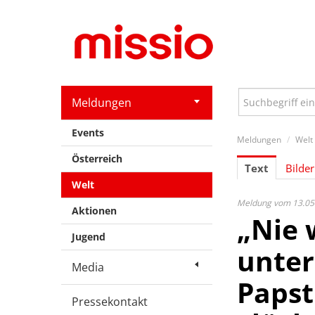
Meldungen
Events
Meldungen
/
Welt
Österreich
Text
Bilder
Welt
Meldung vom 13.05
Aktionen
„Nie 
Jugend
unter
Media
Papst
Pressekontakt