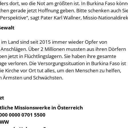
ers dort, wo die Not am größten ist. In Burkina Faso kön
hen gerade jetzt Hoffnung geben. Bitte schenken auch Si
erspektive“, sagt Pater Karl Wallner, Missio-Nationaldirek
Gewalt
im Land sind seit 2015 immer wieder Opfer von
n Anschlägen. Über 2 Millionen mussten aus ihren Dörfern
ben jetzt in Flüchtlingslagern. Sie haben ihre gesamte
e verloren. Die Versorgungssituation in Burkina Faso ist
e Kirche vor Ort tut alles, um den Menschen zu helfen,
n Ärmsten und Schwächsten.
zt
tliche Missionswerke in Österreich
000 0000 0701 5500
TWW