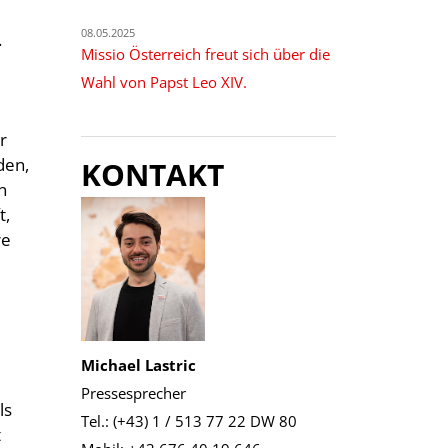
08.05.2025
.
Missio Österreich freut sich über die
Wahl von Papst Leo XIV.
r
den,
KONTAKT
n
t,
re
Michael Lastric
Pressesprecher
ls
Tel.: (+43) 1 / 513 77 22 DW 80
t