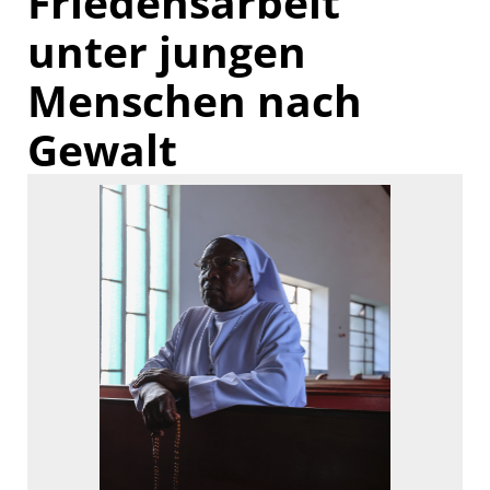
Friedensarbeit
unter jungen
Pressekontakt
Menschen nach
Gewalt