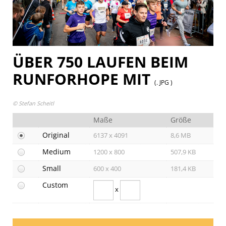
Pressekontakt
ÜBER 750 LAUFEN BEIM
RUNFORHOPE MIT
(. JPG )
© Stefan Scheitl
Maße
Größe
Original
6137 x 4091
8,6 MB
Medium
1200 x 800
507,9 KB
Small
600 x 400
181,4 KB
Custom
x