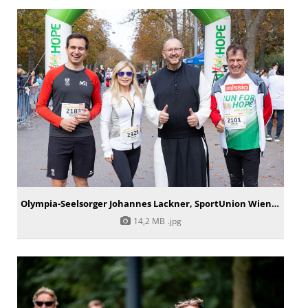
Olympia-Seelsorger Johannes Lackner, SportUnion Wien-Präsidentin Dagmar Schmidt, Missio-Nationaldirektor Pater Karl Wallner, Finanzreferent Sportunion Österreich Wilfried Drexler
14,2 MB
.jpg