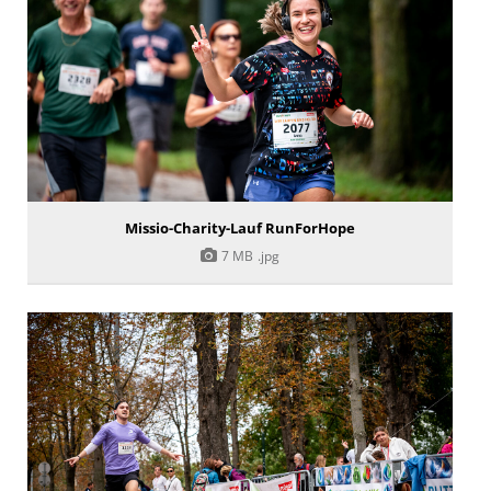
Missio-Charity-Lauf RunForHope
7 MB
.jpg