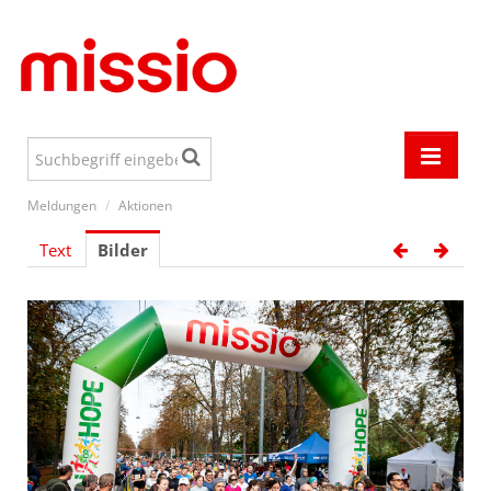
Meldungen
/
Aktionen
Meldungen
Text
Bilder
Events
Österreich
Welt
Aktionen
Jugend
Media